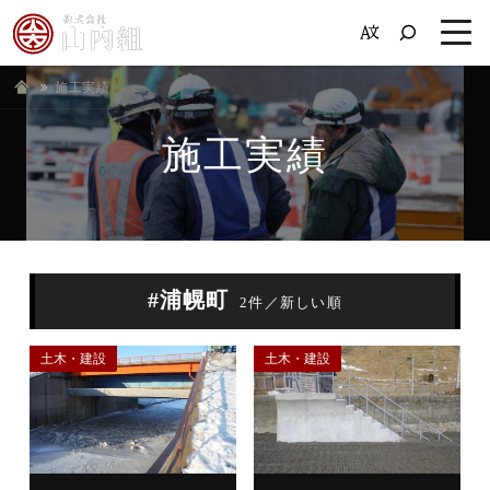
施工実績
ホーム
施工実績
#浦幌町
2件／新しい順
土木・建設
土木・建設