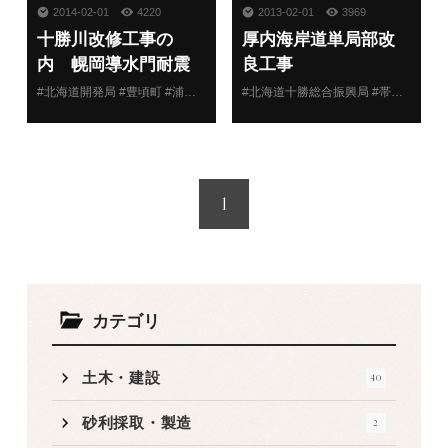
2014-02-01
4220
2013-02-01
3969
十勝川改修工事の
厚内海岸道単局部改
内 幌岡導水門耐震
良工事
対策外工事
#北海道開発局 #豊頃町 #浦幌町 #河川
#北海道十勝総合振興局 #帯広建設管理部 #浦幌町 #海岸
1
カテゴリ
土木・建設
40
砂利採取・製造
2