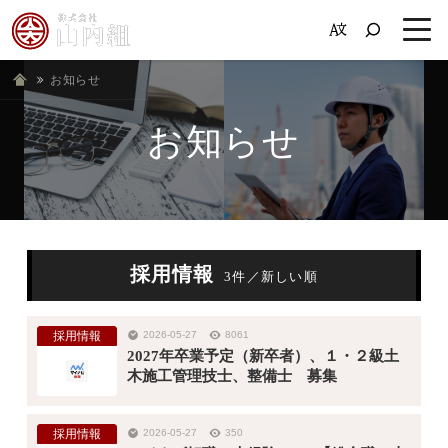
お知らせ
ホーム
お知らせ
採用情報
3件／新しい順
採用情報
2026-05-27
8061
2027年卒業予定（新卒者）、１・２級土
木施工管理技士、整備士 募集
採用情報
2026-05-27
350