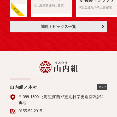
所表彰（プラチナ
のお
表彰（農業部
#北海道開発局 #農業 #表彰
賞）受賞
知ら
#安全運転 #帯広警察署 #表彰
門）
せ
関連トピックス一覧
山内組／本社
MAP
〒089-1500 北海道河西郡更別村字更別南2線94
番地
0155-52-2315