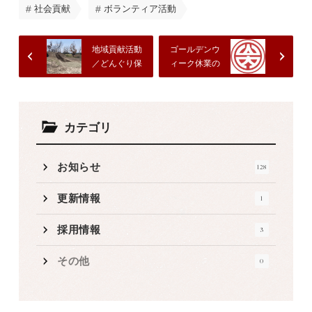
社会貢献
ボランティア活動
地域貢献活動
ゴールデンウ
／どんぐり保
ィーク休業の
育園園庭整備
お知らせ
カテゴリ
お知らせ
128
更新情報
1
採用情報
3
その他
0