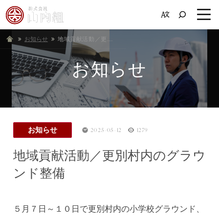
お知らせ
ホーム
地域貢献活動／更別村内のグラウンド整備
お知らせ
お知らせ
2025-05-12
1279
地域貢献活動／更別村内のグラウ
ンド整備
５月７日～１０日で更別村内の小学校グラウンド、