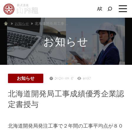
お知らせ
ホーム
北海道開発局工事成績優秀企業認定書授与
お知らせ
お知らせ
2020-09-17
4057
北海道開発局工事成績優秀企業認
定書授与
北海道開発局発注工事で２年間の工事平均点が８０