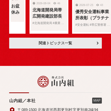
2026-08-04
46
2026-07-23
43
お盆
北海道開発局帯
優秀安全運転事業
休み
広開発建設部長
所表彰（プラチナ
のお
表彰（農業部
#北海道開発局 #農業 #表彰
賞）受賞
知ら
#安全運転 #帯広警察署 #表彰
門）
せ
関連トピックス一覧
山内組／本社
MAP
〒089-1500 北海道河西郡更別村字更別南2線94