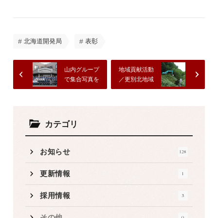
北海道開発局
表彰
山内グループ
地域貢献活動
で集合写真を
／更別北地域
撮りました。
資源守り隊が
取組む多面的
機能の維持増
進活動に参加
カテゴリ
お知らせ
128
更新情報
1
採用情報
3
その他
0