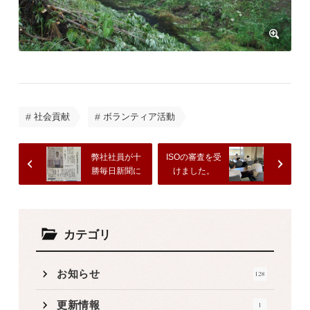
社会貢献
ボランティア活動
弊社社員が十
ISOの審査を受
勝毎日新聞に
けました。
掲載されまし
た。
カテゴリ
お知らせ
128
更新情報
1