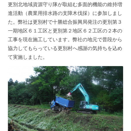
更別北地域資源守り隊が取組む多面的機能の維持増
進活動（農業用排水路の支障木伐採）に参加しまし
た。弊社は更別村で十勝総合振興局発注の更別第３
一期地区６１工区と更別第２地区６２工区の２本の
工事を現在施工しています。弊社の地元で普段から
協力してもらっている更別村へ感謝の気持ちを込め
て実施しました。