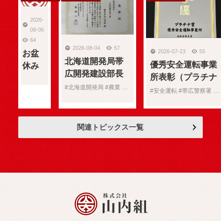
2026-
08-06
64
2026-08-04
57
2026-07-23
55
お盆
北海道開発局帯
優秀安全運転事業
休み
広開発建設部長
所表彰（プラチナ
のお
表彰（農業部
#北海道開発局 #農業 #表彰
賞）受賞
知ら
#安全運転 #帯広警察署 #表彰
門）
せ
関連トピックス一覧