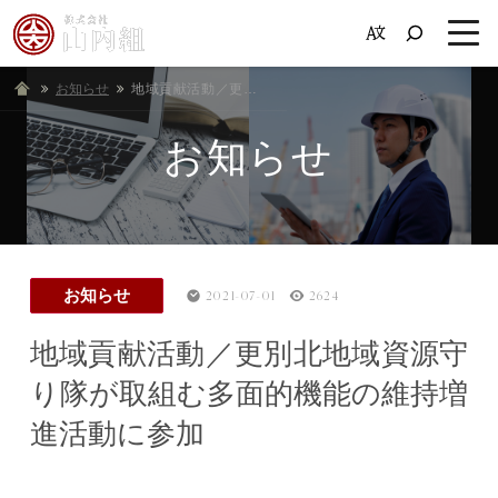
お知らせ
ホーム
地域貢献活動／更別北地域資源守り隊が取組む多面的機能の維持増進活動に参加
お知らせ
お知らせ
2021-07-01
2624
地域貢献活動／更別北地域資源守
り隊が取組む多面的機能の維持増
進活動に参加