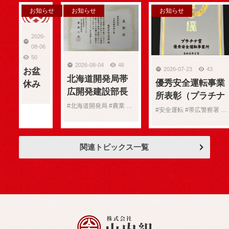
お知らせ
お知らせ
お知らせ
2026-
08-06
50
2026-08-04
46
2026-07-23
43
お盆
北海道開発局帯
優秀安全運転事業
休み
広開発建設部長
所表彰（プラチナ
のお
表彰（農業部
#北海道開発局 #農業 #表彰
賞）受賞
知ら
#安全運転 #帯広警察署 #表彰
門）
せ
関連トピックス一覧