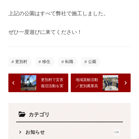
上記の公園はすべて弊社で施工しました。
ぜひ一度遊びに来てください！
更別村
移住
転職
公園
更別村で災害
地域貢献活動
復旧活動を実
／更別農業高
施しました。
校のインター
ンシップ受け
入れ
カテゴリ
お知らせ
128