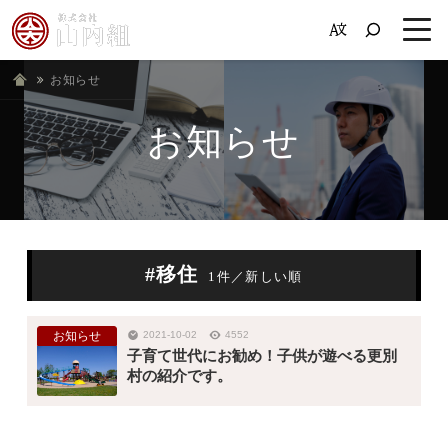
お知らせ
ホーム
お知らせ
#移住
1件／新しい順
お知らせ
2021-10-02
4552
子育て世代にお勧め！子供が遊べる更別
村の紹介です。